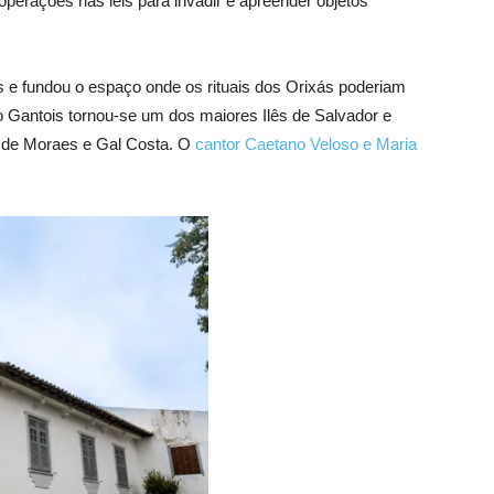
perações nas leis para invadir e apreender objetos
s e fundou o espaço onde os rituais dos Orixás poderiam
o Gantois tornou-se um dos maiores Ilês de Salvador e
s de Moraes e Gal Costa. O
cantor Caetano Veloso e Maria