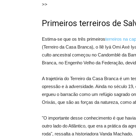
>>
Primeiros terreiros de Sa
Estima-se que os três primeiros
terreiros na cap
(Terreiro da Casa Branca), o Ilê Iyá Omi Axé Iy
culto ancestral começou no Candomblé da Barro
Branca, no Engenho Velho da Federação, devido
A trajetória do Terreiro da Casa Branca é um te
opressão e à adversidade. Ainda no século 19,
ergueu o barracão como um refúgio sagrado onde
Orixás, que são as forças da natureza, como 
"O importante desse conhecimento é que havia
outro lado do Atlântico, que era a prática da ag
roda", ressalta a historiadora Vanda Machado.