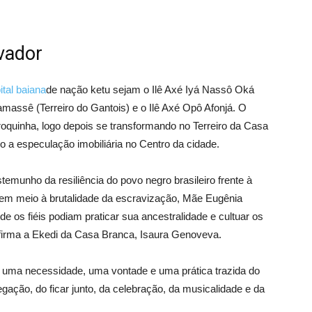
lvador
ital baiana
de nação ketu sejam o Ilê Axé Iyá Nassô Oká
amassê (Terreiro do Gantois) e o Ilê Axé Opô Afonjá. O
quinha, logo depois se transformando no Terreiro da Casa
 a especulação imobiliária no Centro da cidade.
stemunho da resiliência do povo negro brasileiro frente à
 em meio à brutalidade da escravização, Mãe Eugênia
 os fiéis podiam praticar sua ancestralidade e cultuar os
afirma a Ekedi da Casa Branca, Isaura Genoveva.
 uma necessidade, uma vontade e uma prática trazida do
regação, do ficar junto, da celebração, da musicalidade e da