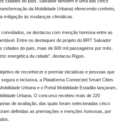
res cidades do país. Salvador também é uma das cinco
 Transformação da Mobilidade Urbana) oferecendo conforto,
na mitigação às mudanças climáticas.
s convidados, se destacou com menção honrosa entre as
stentável. Entre os destaques do projeto do BRT Salvador
es cidades do país, mais de 600 mil passageiros por mês,
iz energética da cidade”, destacou Rigon.
jetivo de reconhecer e premiar iniciativas e pessoas que
segura e inclusiva, a Plataforma Connected Smart Cities
 Mobilidade Urbana e o Portal Mobilidade Estadão lançaram,
obilidade Urbana. O concurso recebeu mais de 220
tegorias de avaliação, das quais foram selecionadas cinco
, foram definidas as premiações e menções honrosas, por
ados.