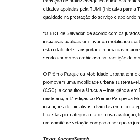
transição de matriz energética numa das maio
cidades apoiadas pela TUMI (Iniciativa para a
qualidade na prestação do serviço e apoiando 
“O BRT de Salvador, de acordo com os jurado
iniciativas públicas em favor da mobilidade su
está o fato dele transportar em uma das maior
sendo um marco ambicioso na transição da matr
O Prêmio Parque da Mobilidade Urbana tem o ob
promovem uma mobilidade urbana sustentável, 
(CSC), a consultoria Urucuia – Inteligência em
neste ano, a 1ª edição do Prêmio Parque da M
inscrições de iniciativas, divididas em oito ca
finalistas por categoria e após nova avaliação
um comitê de votação composto por quatro jur
Texto: Ascom/Semob