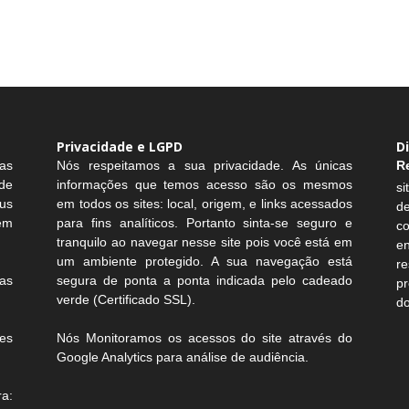
Privacidade e LGPD
D
as
Nós respeitamos a sua privacidade. As únicas
R
de
informações que temos acesso são os mesmos
si
us
em todos os sites: local, origem, e links acessados
d
sem
para fins analíticos. Portanto sinta-se seguro e
c
tranquilo ao navegar nesse site pois você está em
e
um ambiente protegido. A sua navegação está
r
as
segura de ponta a ponta indicada pelo cadeado
pr
verde (Certificado SSL).
do
es
Nós Monitoramos os acessos do site através do
Google Analytics para análise de audiência.
a: