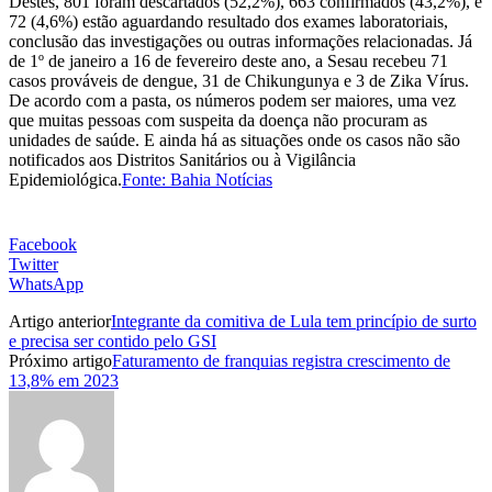
Destes, 801 foram descartados (52,2%), 663 confirmados (43,2%), e
72 (4,6%) estão aguardando resultado dos exames laboratoriais,
conclusão das investigações ou outras informações relacionadas. Já
de 1º de janeiro a 16 de fevereiro deste ano, a Sesau recebeu 71
casos prováveis de dengue, 31 de Chikungunya e 3 de Zika Vírus.
De acordo com a pasta, os números podem ser maiores, uma vez
que muitas pessoas com suspeita da doença não procuram as
unidades de saúde. E ainda há as situações onde os casos não são
notificados aos Distritos Sanitários ou à Vigilância
Epidemiológica.
Fonte: Bahia Notícias
Facebook
Twitter
WhatsApp
Artigo anterior
Integrante da comitiva de Lula tem princípio de surto
e precisa ser contido pelo GSI
Próximo artigo
Faturamento de franquias registra crescimento de
13,8% em 2023