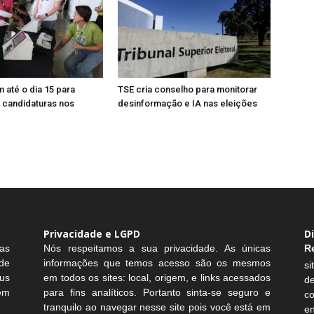
m até o dia 15 para
TSE cria conselho para monitorar
 candidaturas nos
desinformação e IA nas eleições
Privacidade e LGPD
D
as
Nós respeitamos a sua privacidade. As únicas
R
de
informações que temos acesso são os mesmos
si
us
em todos os sites: local, origem, e links acessados
d
sem
para fins analíticos. Portanto sinta-se seguro e
c
tranquilo ao navegar nesse site pois você está em
e