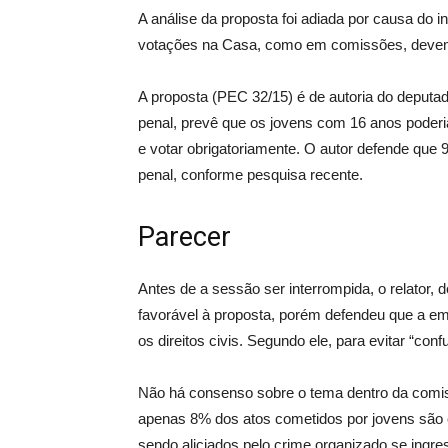
A análise da proposta foi adiada por causa do 
votações na Casa, como em comissões, devem
A proposta (PEC 32/15) é de autoria do deputa
penal, prevê que os jovens com 16 anos poderiam
e votar obrigatoriamente. O autor defende que
penal, conforme pesquisa recente.
Parecer
Antes de a sessão ser interrompida, o relator,
favorável à proposta, porém defendeu que a em
os direitos civis. Segundo ele, para evitar “confu
Não há consenso sobre o tema dentro da comis
apenas 8% dos atos cometidos por jovens são
sendo aliciados pelo crime organizado se ingr