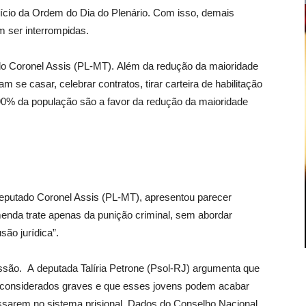
início da Ordem do Dia do Plenário. Com isso, demais
 ser interrompidas.
do Coronel Assis (PL-MT). Além da redução da maioridade
 se casar, celebrar contratos, tirar carteira de habilitação
 90% da população são a favor da redução da maioridade
 deputado Coronel Assis (PL-MT), apresentou parecer
enda trate apenas da punição criminal, sem abordar
são jurídica”.
são. A deputada Talíria Petrone (Psol-RJ) argumenta que
 considerados graves e que esses jovens podem acabar
essarem no sistema prisional. Dados do Conselho Nacional