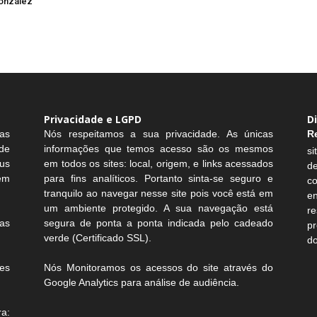
onzález
Privacidade e LGPD
D
as
Nós respeitamos a sua privacidade. As únicas
R
de
informações que temos acesso são os mesmos
si
us
em todos os sites: local, origem, e links acessados
d
sem
para fins analíticos. Portanto sinta-se seguro e
c
tranquilo ao navegar nesse site pois você está em
e
um ambiente protegido. A sua navegação está
r
as
segura de ponta a ponta indicada pelo cadeado
pr
verde (Certificado SSL).
do
es
Nós Monitoramos os acessos do site através do
Google Analytics para análise de audiência.
a: