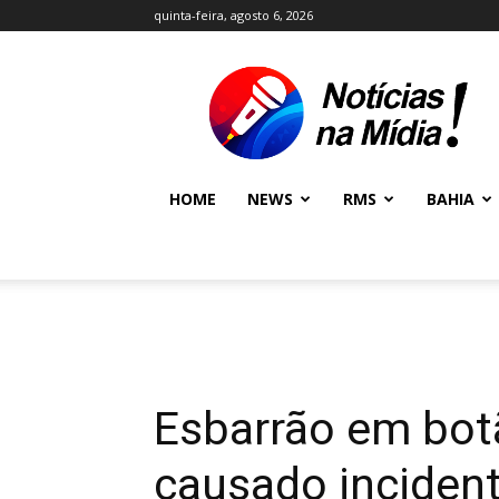
quinta-feira, agosto 6, 2026
NOTÍCIAS
NA
MÍDIA
NEWS
HOME
NEWS
RMS
BAHIA
Esbarrão em botã
causado inciden