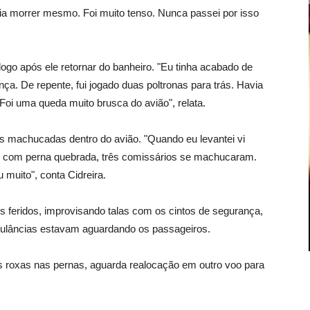
e ia morrer mesmo. Foi muito tenso. Nunca passei por isso
logo após ele retornar do banheiro. "Eu tinha acabado de
ça. De repente, fui jogado duas poltronas para trás. Havia
oi uma queda muito brusca do avião", relata.
oas machucadas dentro do avião. "Quando eu levantei vi
e com perna quebrada, três comissários se machucaram.
muito", conta Cidreira.
s feridos, improvisando talas com os cintos de segurança,
bulâncias estavam aguardando os passageiros.
 roxas nas pernas, aguarda realocação em outro voo para