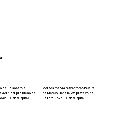
or
o de Bolsonaro a
Moraes manda retirar tornozeleira
 derrubar proibição de
de Márcio Canella, ex-prefeito de
torais – CartaCapital
Belford Roxo – CartaCapital