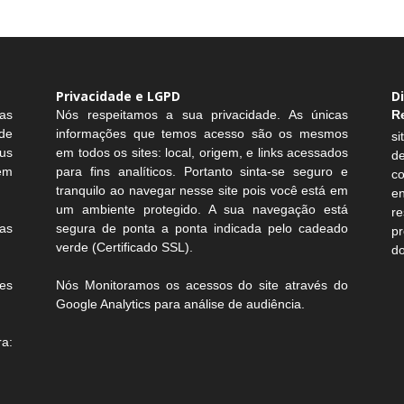
Privacidade e LGPD
D
as
Nós respeitamos a sua privacidade. As únicas
R
de
informações que temos acesso são os mesmos
si
us
em todos os sites: local, origem, e links acessados
d
sem
para fins analíticos. Portanto sinta-se seguro e
c
tranquilo ao navegar nesse site pois você está em
e
um ambiente protegido. A sua navegação está
r
as
segura de ponta a ponta indicada pelo cadeado
pr
verde (Certificado SSL).
do
es
Nós Monitoramos os acessos do site através do
Google Analytics para análise de audiência.
a: