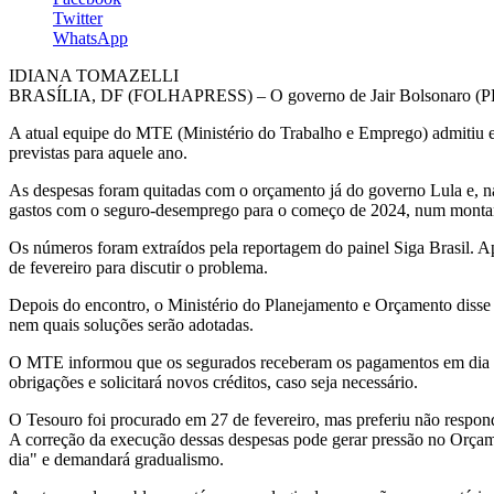
Twitter
WhatsApp
IDIANA TOMAZELLI
BRASÍLIA, DF (FOLHAPRESS) – O governo de Jair Bolsonaro (PL) dei
A atual equipe do MTE (Ministério do Trabalho e Emprego) admitiu em
previstas para aquele ano.
As despesas foram quitadas com o orçamento já do governo Lula e, na
gastos com o seguro-desemprego para o começo de 2024, num montant
Os números foram extraídos pela reportagem do painel Siga Brasil. 
de fevereiro para discutir o problema.
Depois do encontro, o Ministério do Planejamento e Orçamento disse 
nem quais soluções serão adotadas.
O MTE informou que os segurados receberam os pagamentos em dia e nã
obrigações e solicitará novos créditos, caso seja necessário.
O Tesouro foi procurado em 27 de fevereiro, mas preferiu não respon
A correção da execução dessas despesas pode gerar pressão no Orçament
dia" e demandará gradualismo.