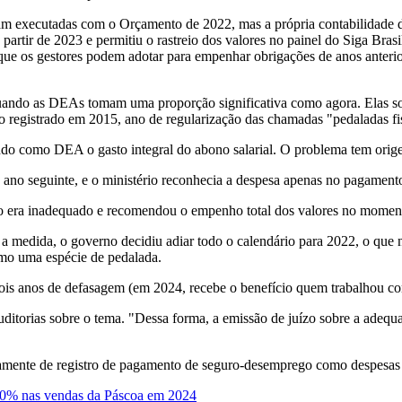
am executadas com o Orçamento de 2022, mas a própria contabilidade do
artir de 2023 e permitiu o rastreio dos valores no painel do Siga Brasi
e os gestores podem adotar para empenhar obrigações de anos anterio
 quando as DEAs tomam uma proporção significativa como agora. Elas 
 o registrado em 2015, ano de regularização das chamadas "pedaladas fi
do como DEA o gasto integral do abono salarial. O problema tem orig
 ano seguinte, e o ministério reconhecia a despesa apenas no pagamen
o era inadequado e recomendou o empenho total dos valores no moment
a medida, o governo decidiu adiar todo o calendário para 2022, o que 
mo uma espécie de pedalada.
ois anos de defasagem (em 2024, recebe o benefício quem trabalhou co
ditorias sobre o tema. "Dessa forma, a emissão de juízo sobre a adeq
amente de registro de pagamento de seguro-desemprego como despesas d
 20% nas vendas da Páscoa em 2024