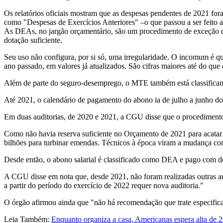
Os relatórios oficiais mostram que as despesas pendentes de 2021 for
como "Despesas de Exercícios Anteriores" –o que passou a ser feito a p
As DEAs, no jargão orçamentário, são um procedimento de exceção qu
dotação suficiente.
Seu uso não configura, por si só, uma irregularidade. O incomum é
ano passado, em valores já atualizados. São cifras maiores até do que
Além de parte do seguro-desemprego, o MTE também está classifican
Até 2021, o calendário de pagamento do abono ia de julho a junho do
Em duas auditorias, de 2020 e 2021, a CGU disse que o procediment
Como não havia reserva suficiente no Orçamento de 2021 para acatar 
bilhões para turbinar emendas. Técnicos à época viram a mudança co
Desde então, o abono salarial é classificado como DEA e pago com d
A CGU disse em nota que, desde 2021, não foram realizadas outras au
a partir do período do exercício de 2022 requer nova auditoria."
O órgão afirmou ainda que "não há recomendação que trate especific
Leia Também:
Enquanto organiza a casa, Americanas espera alta de