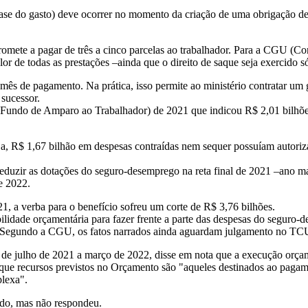
ase do gasto) deve ocorrer no momento da criação de uma obrigação de 
te a pagar de três a cinco parcelas ao trabalhador. Para a CGU (Cont
lor de todas as prestações –ainda que o direito de saque seja exercido s
s de pagamento. Na prática, isso permite ao ministério contratar um 
sucessor.
Fundo de Amparo ao Trabalhador) de 2021 que indicou R$ 2,01 bilhõe
ja, R$ 1,67 bilhão em despesas contraídas nem sequer possuíam autorizaç
eduzir as dotações do seguro-desemprego na reta final de 2021 –ano ma
de 2022.
, a verba para o benefício sofreu um corte de R$ 3,76 bilhões.
ibilidade orçamentária para fazer frente a parte das despesas do segu
io. Segundo a CGU, os fatos narrados ainda aguardam julgamento no TC
 de julho de 2021 a março de 2022, disse em nota que a execução orça
ue recursos previstos no Orçamento são "aqueles destinados ao pagam
plexa".
rado, mas não respondeu.