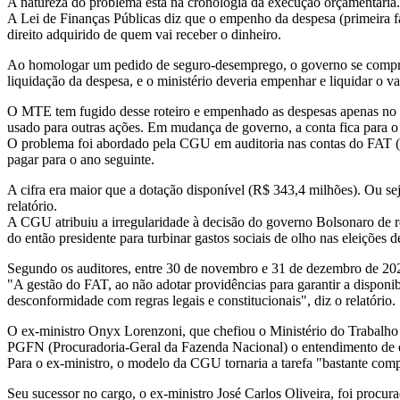
A natureza do problema está na cronologia da execução orçamentária.
A Lei de Finanças Públicas diz que o empenho da despesa (primeira f
direito adquirido de quem vai receber o dinheiro.
Ao homologar um pedido de seguro-desemprego, o governo se comprome
liquidação da despesa, e o ministério deveria empenhar e liquidar o va
O MTE tem fugido desse roteiro e empenhado as despesas apenas no mê
usado para outras ações. Em mudança de governo, a conta fica para o 
O problema foi abordado pela CGU em auditoria nas contas do FAT (
pagar para o ano seguinte.
A cifra era maior que a dotação disponível (R$ 343,4 milhões). Ou se
relatório.
A CGU atribuiu a irregularidade à decisão do governo Bolsonaro de r
do então presidente para turbinar gastos sociais de olho nas eleições 
Segundo os auditores, entre 30 de novembro e 31 de dezembro de 2021
"A gestão do FAT, ao não adotar providências para garantir a dispon
desconformidade com regras legais e constitucionais", diz o relatór
O ex-ministro Onyx Lorenzoni, que chefiou o Ministério do Trabalho
PGFN (Procuradoria-Geral da Fazenda Nacional) o entendimento de q
Para o ex-ministro, o modelo da CGU tornaria a tarefa "bastante com
Seu sucessor no cargo, o ex-ministro José Carlos Oliveira, foi procu