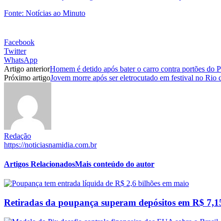
Fonte: Notícias ao Minuto
Facebook
Twitter
WhatsApp
Artigo anterior
Homem é detido após bater o carro contra portões do
Próximo artigo
Jovem morre após ser eletrocutado em festival no Rio 
Redação
https://noticiasnamidia.com.br
Artigos Relacionados
Mais conteúdo do autor
Retiradas da poupança superam depósitos em R$ 7,15