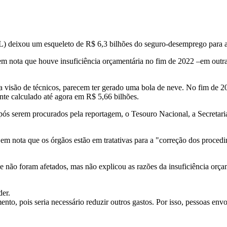
xou um esqueleto de R$ 6,3 bilhões do seguro-desemprego para a ges
 nota que houve insuficiência orçamentária no fim de 2022 –em outras
 visão de técnicos, parecem ter gerado uma bola de neve. No fim de 20
e calculado até agora em R$ 5,66 bilhões.
Após serem procurados pela reportagem, o Tesouro Nacional, a Secreta
em nota que os órgãos estão em tratativas para a "correção dos proced
o foram afetados, mas não explicou as razões da insuficiência orçamen
der.
o, pois seria necessário reduzir outros gastos. Por isso, pessoas envo