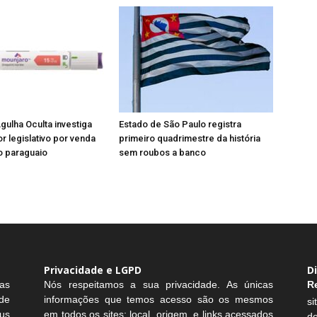
ulha Oculta investiga
Estado de São Paulo registra
 legislativo por venda
primeiro quadrimestre da história
o paraguaio
sem roubos a banco
Privacidade e LGPD
D
as
Nós respeitamos a sua privacidade. As únicas
R
de
informações que temos acesso são os mesmos
si
us
em todos os sites: local, origem, e links acessados
d