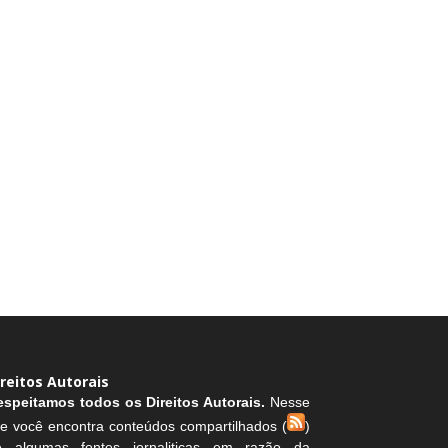
ireitos Autorais
espeitamos todos os Direitos Autorais.
Nesse
te você encontra conteúdos compartilhados (
)
e algumas fontes jornaliticas em razão da