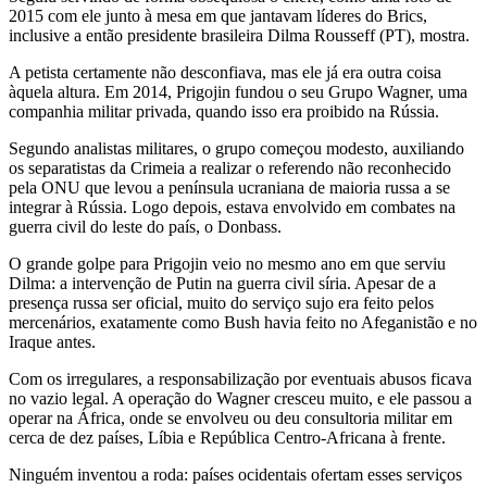
2015 com ele junto à mesa em que jantavam líderes do Brics,
inclusive a então presidente brasileira Dilma Rousseff (PT), mostra.
A petista certamente não desconfiava, mas ele já era outra coisa
àquela altura. Em 2014, Prigojin fundou o seu Grupo Wagner, uma
companhia militar privada, quando isso era proibido na Rússia.
Segundo analistas militares, o grupo começou modesto, auxiliando
os separatistas da Crimeia a realizar o referendo não reconhecido
pela ONU que levou a península ucraniana de maioria russa a se
integrar à Rússia. Logo depois, estava envolvido em combates na
guerra civil do leste do país, o Donbass.
O grande golpe para Prigojin veio no mesmo ano em que serviu
Dilma: a intervenção de Putin na guerra civil síria. Apesar de a
presença russa ser oficial, muito do serviço sujo era feito pelos
mercenários, exatamente como Bush havia feito no Afeganistão e no
Iraque antes.
Com os irregulares, a responsabilização por eventuais abusos ficava
no vazio legal. A operação do Wagner cresceu muito, e ele passou a
operar na África, onde se envolveu ou deu consultoria militar em
cerca de dez países, Líbia e República Centro-Africana à frente.
Ninguém inventou a roda: países ocidentais ofertam esses serviços