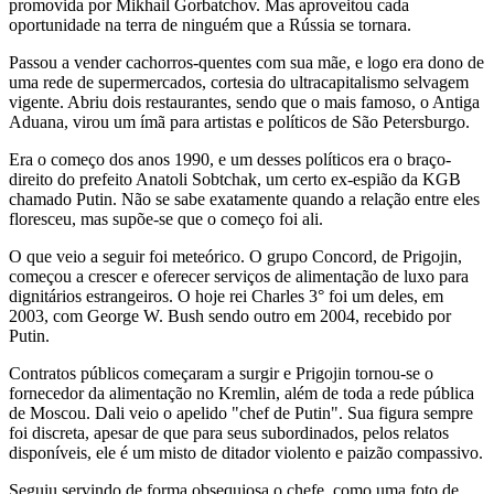
promovida por Mikhail Gorbatchov. Mas aproveitou cada
oportunidade na terra de ninguém que a Rússia se tornara.
Passou a vender cachorros-quentes com sua mãe, e logo era dono de
uma rede de supermercados, cortesia do ultracapitalismo selvagem
vigente. Abriu dois restaurantes, sendo que o mais famoso, o Antiga
Aduana, virou um ímã para artistas e políticos de São Petersburgo.
Era o começo dos anos 1990, e um desses políticos era o braço-
direito do prefeito Anatoli Sobtchak, um certo ex-espião da KGB
chamado Putin. Não se sabe exatamente quando a relação entre eles
floresceu, mas supõe-se que o começo foi ali.
O que veio a seguir foi meteórico. O grupo Concord, de Prigojin,
começou a crescer e oferecer serviços de alimentação de luxo para
dignitários estrangeiros. O hoje rei Charles 3° foi um deles, em
2003, com George W. Bush sendo outro em 2004, recebido por
Putin.
Contratos públicos começaram a surgir e Prigojin tornou-se o
fornecedor da alimentação no Kremlin, além de toda a rede pública
de Moscou. Dali veio o apelido "chef de Putin". Sua figura sempre
foi discreta, apesar de que para seus subordinados, pelos relatos
disponíveis, ele é um misto de ditador violento e paizão compassivo.
Seguiu servindo de forma obsequiosa o chefe, como uma foto de