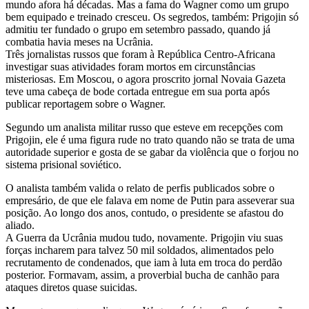
mundo afora há décadas. Mas a fama do Wagner como um grupo
bem equipado e treinado cresceu. Os segredos, também: Prigojin só
admitiu ter fundado o grupo em setembro passado, quando já
combatia havia meses na Ucrânia.
Três jornalistas russos que foram à República Centro-Africana
investigar suas atividades foram mortos em circunstâncias
misteriosas. Em Moscou, o agora proscrito jornal Novaia Gazeta
teve uma cabeça de bode cortada entregue em sua porta após
publicar reportagem sobre o Wagner.
Segundo um analista militar russo que esteve em recepções com
Prigojin, ele é uma figura rude no trato quando não se trata de uma
autoridade superior e gosta de se gabar da violência que o forjou no
sistema prisional soviético.
O analista também valida o relato de perfis publicados sobre o
empresário, de que ele falava em nome de Putin para asseverar sua
posição. Ao longo dos anos, contudo, o presidente se afastou do
aliado.
A Guerra da Ucrânia mudou tudo, novamente. Prigojin viu suas
forças incharem para talvez 50 mil soldados, alimentados pelo
recrutamento de condenados, que iam à luta em troca do perdão
posterior. Formavam, assim, a proverbial bucha de canhão para
ataques diretos quase suicidas.