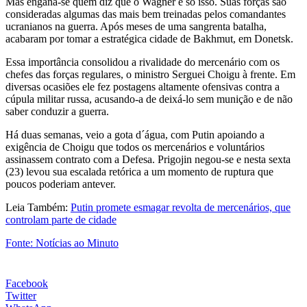
Mas engana-se quem diz que o Wagner é só isso. Suas forças são
consideradas algumas das mais bem treinadas pelos comandantes
ucranianos na guerra. Após meses de uma sangrenta batalha,
acabaram por tomar a estratégica cidade de Bakhmut, em Donetsk.
Essa importância consolidou a rivalidade do mercenário com os
chefes das forças regulares, o ministro Serguei Choigu à frente. Em
diversas ocasiões ele fez postagens altamente ofensivas contra a
cúpula militar russa, acusando-a de deixá-lo sem munição e de não
saber conduzir a guerra.
Há duas semanas, veio a gota d´água, com Putin apoiando a
exigência de Choigu que todos os mercenários e voluntários
assinassem contrato com a Defesa. Prigojin negou-se e nesta sexta
(23) levou sua escalada retórica a um momento de ruptura que
poucos poderiam antever.
Leia Também:
Putin promete esmagar revolta de mercenários, que
controlam parte de cidade
Fonte: Notícias ao Minuto
Facebook
Twitter