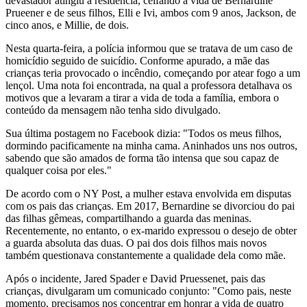
devastador atingiu a residência, ceifando a vida de Bernardine
Prueener e de seus filhos, Elli e Ivi, ambos com 9 anos, Jackson, de
cinco anos, e Millie, de dois.
Nesta quarta-feira, a polícia informou que se tratava de um caso de
homicídio seguido de suicídio. Conforme apurado, a mãe das
crianças teria provocado o incêndio, começando por atear fogo a um
lençol. Uma nota foi encontrada, na qual a professora detalhava os
motivos que a levaram a tirar a vida de toda a família, embora o
conteúdo da mensagem não tenha sido divulgado.
Sua última postagem no Facebook dizia: "Todos os meus filhos,
dormindo pacificamente na minha cama. Aninhados uns nos outros,
sabendo que são amados de forma tão intensa que sou capaz de
qualquer coisa por eles."
De acordo com o NY Post, a mulher estava envolvida em disputas
com os pais das crianças. Em 2017, Bernardine se divorciou do pai
das filhas gêmeas, compartilhando a guarda das meninas.
Recentemente, no entanto, o ex-marido expressou o desejo de obter
a guarda absoluta das duas. O pai dos dois filhos mais novos
também questionava constantemente a qualidade dela como mãe.
Após o incidente, Jared Spader e David Pruessenet, pais das
crianças, divulgaram um comunicado conjunto: "Como pais, neste
momento, precisamos nos concentrar em honrar a vida de quatro