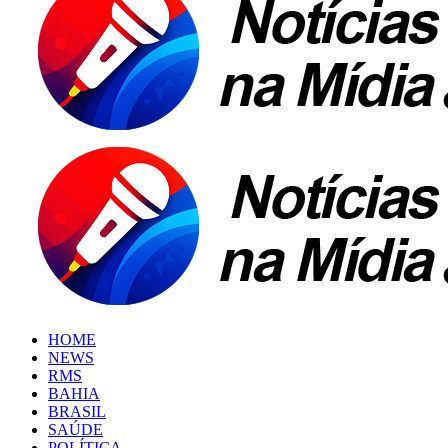
HOME
NEWS
RMS
BAHIA
BRASIL
SAÚDE
POLÍTICA