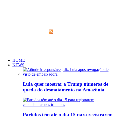
Nós Monitoramos os acessos do site através do Google Analytics
para análise de audiência.
Direitos Autorais
Respeitamos todos os Direitos Autorais.
Nesse site você encontra
conteúdos compartilhados (
) de algumas fontes jornaliticas em
razão da confiabilidade e qualidade das informações. No entanto,
todo o conteúdo e referências dessas respectivas fontes são mantidas
integralmente, preservando assim todos os direitos de produção dos
respectivos autores/produtores.
HOME
NEWS
Lula quer mostrar a Trump números de
queda do desmatamento na Amazônia
Partidos têm até o dia 15 para registrarem