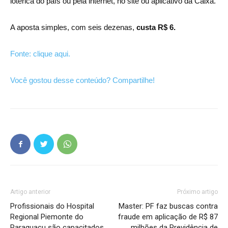
lotérica do país ou pela internet, no site ou aplicativo da Caixa.
A aposta simples, com seis dezenas,
custa R$ 6.
Fonte: clique aqui.
Você gostou desse conteúdo? Compartilhe!
Artigo anterior
Próximo artigo
Profissionais do Hospital
Master: PF faz buscas contra
Regional Piemonte do
fraude em aplicação de R$ 87
Paraguaçu são capacitados
milhões da Previdência de