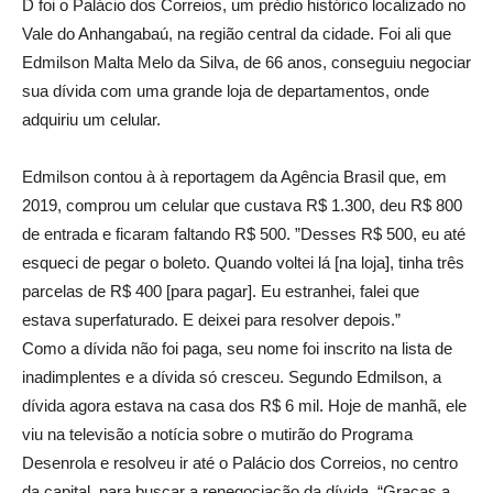
D foi o Palácio dos Correios, um prédio histórico localizado no
Vale do Anhangabaú, na região central da cidade. Foi ali que
Edmilson Malta Melo da Silva, de 66 anos, conseguiu negociar
sua dívida com uma grande loja de departamentos, onde
adquiriu um celular.
Edmilson contou à à reportagem da Agência Brasil que, em
2019, comprou um celular que custava R$ 1.300, deu R$ 800
de entrada e ficaram faltando R$ 500. ”Desses R$ 500, eu até
esqueci de pegar o boleto. Quando voltei lá [na loja], tinha três
parcelas de R$ 400 [para pagar]. Eu estranhei, falei que
estava superfaturado. E deixei para resolver depois.”
Como a dívida não foi paga, seu nome foi inscrito na lista de
inadimplentes e a dívida só cresceu. Segundo Edmilson, a
dívida agora estava na casa dos R$ 6 mil. Hoje de manhã, ele
viu na televisão a notícia sobre o mutirão do Programa
Desenrola e resolveu ir até o Palácio dos Correios, no centro
da capital, para buscar a renegociação da dívida. “Graças a