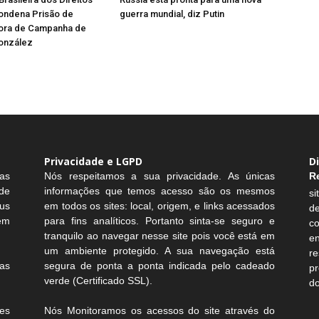
ndena Prisão de
guerra mundial, diz Putin
ora de Campanha de
onzález
Privacidade e LGPD
D
as
Nós respeitamos a sua privacidade. As únicas
R
de
informações que temos acesso são os mesmos
si
us
em todos os sites: local, origem, e links acessados
d
sem
para fins analíticos. Portanto sinta-se seguro e
c
tranquilo ao navegar nesse site pois você está em
e
um ambiente protegido. A sua navegação está
r
as
segura de ponta a ponta indicada pelo cadeado
pr
verde (Certificado SSL).
do
es
Nós Monitoramos os acessos do site através do