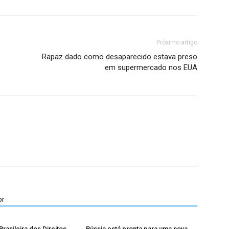
Próximo artigo
Rapaz dado como desaparecido estava preso
em supermercado nos EUA
or
rasileira dos Direitos
Rússia está pronta para uma nova