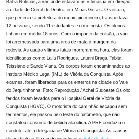
Bahia Notícias, a van onde estavam as vítimas ia em direção
à cidade de Curral de Dentro, em Minas Gerais. O veículo,
que pertence à prefeitura do município mineiro, transportava
12 pessoas, sendo 11 estudantes e o motorista. Os alunos
tinham em média 18 anos. Com o impacto da colisão, a van
foi arremessada para uma área de mata à margem da
rodovia. As quatro vítimas fatais morreram na hora, elas foram
identificadas como: Laila Rodrigues, Lauani Braga, Tabita
Teissiane e Sande Viana. Os corpos foram encaminhados ao
Instituto Médico Legal (IML) de Vitória da Conquista. Após
exames, foram liberados para os enterros na cidade do Vale
do Jequitinhonha. Foto: Reprodução / Achei Sudoeste Os oito
feridos foram levados para o Hospital Geral de Vitória da
Conquista (HGVC). O motorista do caminhão escapou sem
ferimentos, ele passou pelo teste do bafômetro, que não
constatou consumo de bebida alcoólica. A PRF conduziu o
condutor até a delegacia de Vitória da Conquista. As causas
do acidente estão sendo investigadas.
Bahia Notícias