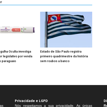
or
ulha Oculta investiga
Estado de São Paulo registra
 legislativo por venda
primeiro quadrimestre da história
o paraguaio
sem roubos a banco
Privacidade e LGPD
D
as
Nós respeitamos a sua privacidade. As únicas
R