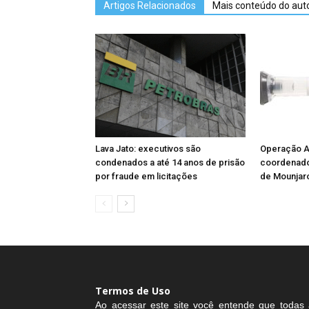
Artigos Relacionados
Mais conteúdo do aut
Lava Jato: executivos são
Operação Ag
condenados a até 14 anos de prisão
coordenador
por fraude em licitações
de Mounjar
Termos de Uso
Ao acessar este site você entende que todas 