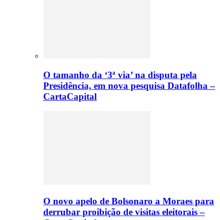
O tamanho da ‘3ª via’ na disputa pela
Presidência, em nova pesquisa Datafolha –
CartaCapital
O novo apelo de Bolsonaro a Moraes para
derrubar proibição de visitas eleitorais –