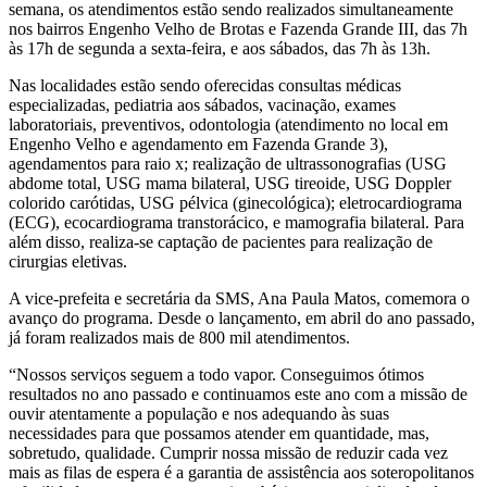
semana, os atendimentos estão sendo realizados simultaneamente
nos bairros Engenho Velho de Brotas e Fazenda Grande III, das 7h
às 17h de segunda a sexta-feira, e aos sábados, das 7h às 13h.
Nas localidades estão sendo oferecidas consultas médicas
especializadas, pediatria aos sábados, vacinação, exames
laboratoriais, preventivos, odontologia (atendimento no local em
Engenho Velho e agendamento em Fazenda Grande 3),
agendamentos para raio x; realização de ultrassonografias (USG
abdome total, USG mama bilateral, USG tireoide, USG Doppler
colorido carótidas, USG pélvica (ginecológica); eletrocardiograma
(ECG), ecocardiograma transtorácico, e mamografia bilateral. Para
além disso, realiza-se captação de pacientes para realização de
cirurgias eletivas.
A vice-prefeita e secretária da SMS, Ana Paula Matos, comemora o
avanço do programa. Desde o lançamento, em abril do ano passado,
já foram realizados mais de 800 mil atendimentos.
“Nossos serviços seguem a todo vapor. Conseguimos ótimos
resultados no ano passado e continuamos este ano com a missão de
ouvir atentamente a população e nos adequando às suas
necessidades para que possamos atender em quantidade, mas,
sobretudo, qualidade. Cumprir nossa missão de reduzir cada vez
mais as filas de espera é a garantia de assistência aos soteropolitanos