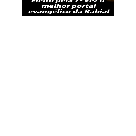
Termos de Uso
Ao acessar este site você entende que todas as informações exibidas
aqui são de propriedade intelectual pertencentes aos seus
autores/produtores e estão sujeitas à edição sem aviso prévio
Esse site tem por finalidade reunir notícias Nacionais e
Internacionais.
Participe! comente! e compartilhe nas Redes Sociais.
Se precisar falar conosco escreva para:
noticiasnamidianews@gmail.com