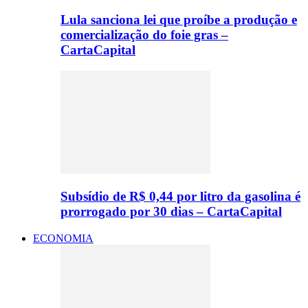
Lula sanciona lei que proíbe a produção e
comercialização do foie gras –
CartaCapital
Subsídio de R$ 0,44 por litro da gasolina é
prorrogado por 30 dias – CartaCapital
ECONOMIA