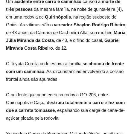
Um
acidente entre carro e caminhão
causou a
morte de
três pessoas
da mesma família, na noite de quinta-feira (4),
em uma rodovia de
Quirinópolis
, na região sudoeste de
Goiás. As vítimas são o
vereador Shaylon Rodrigo Ribeiro
,
de 43 anos, da Câmara de Cachoeira Alta, sua mulher,
Maria
Júlia Miranda da Costa
, de 49, e o filho do casal,
Gabriel
Miranda Costa Ribeiro
, de 12.
O Toyota Corolla onde estava a família
se chocou de frente
com um caminhão
. As circunstâncias envolvendo a colisão
frontal ainda são apuradas.
O acidente que aconteceu na rodovia GO-206, entre
Quirinópolis e Caçu,
destruiu totalmente o carro
e
fez com
que a carreta tombasse
, espalhando sua carga de cana-de-
açúcar picada pela rodovia.
Segundo o Corpo de Bombeiros Militar de Goiás, as vítimas