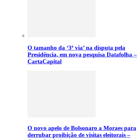
O tamanho da ‘3ª via’ na disputa pela
Presidência, em nova pesquisa Datafolha –
CartaCapital
O novo apelo de Bolsonaro a Moraes para
derrubar proibição de visitas eleitorais –