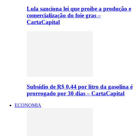
Lula sanciona lei que proíbe a produção e
comercialização do foie gras –
CartaCapital
Subsídio de R$ 0,44 por litro da gasolina é
prorrogado por 30 dias – CartaCapital
ECONOMIA