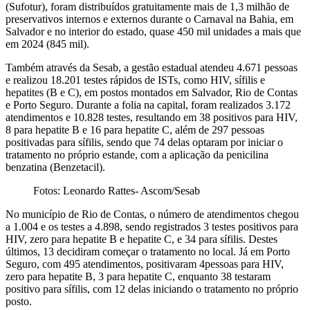
(Sufotur), foram distribuídos gratuitamente mais de 1,3 milhão de
preservativos internos e externos durante o Carnaval na Bahia, em
Salvador e no interior do estado, quase 450 mil unidades a mais que
em 2024 (845 mil).
Também através da Sesab, a gestão estadual atendeu 4.671 pessoas
e realizou 18.201 testes rápidos de ISTs, como HIV, sífilis e
hepatites (B e C), em postos montados em Salvador, Rio de Contas
e Porto Seguro. Durante a folia na capital, foram realizados 3.172
atendimentos e 10.828 testes, resultando em 38 positivos para HIV,
8 para hepatite B e 16 para hepatite C, além de 297 pessoas
positivadas para sífilis, sendo que 74 delas optaram por iniciar o
tratamento no próprio estande, com a aplicação da penicilina
benzatina (Benzetacil).
Fotos: Leonardo Rattes- Ascom/Sesab
No município de Rio de Contas, o número de atendimentos chegou
a 1.004 e os testes a 4.898, sendo registrados 3 testes positivos para
HIV, zero para hepatite B e hepatite C, e 34 para sífilis. Destes
últimos, 13 decidiram começar o tratamento no local. Já em Porto
Seguro, com 495 atendimentos, positivaram 4pessoas para HIV,
zero para hepatite B, 3 para hepatite C, enquanto 38 testaram
positivo para sífilis, com 12 delas iniciando o tratamento no próprio
posto.