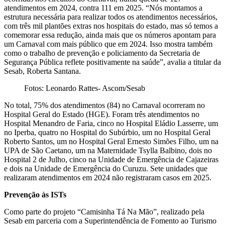
atendimentos em 2024, contra 111 em 2025. “Nós montamos a
estrutura necessária para realizar todos os atendimentos necessários,
com três mil plantões extras nos hospitais do estado, mas só temos a
comemorar essa redução, ainda mais que os números apontam para
um Carnaval com mais público que em 2024. Isso mostra também
como o trabalho de prevenção e policiamento da Secretaria de
Segurança Pública reflete positivamente na saúde”, avalia a titular da
Sesab, Roberta Santana.
Fotos: Leonardo Rattes- Ascom/Sesab
No total, 75% dos atendimentos (84) no Carnaval ocorreram no
Hospital Geral do Estado (HGE). Foram três atendimentos no
Hospital Menandro de Faria, cinco no Hospital Eládio Lasserre, um
no Iperba, quatro no Hospital do Subúrbio, um no Hospital Geral
Roberto Santos, um no Hospital Geral Ernesto Simões Filho, um na
UPA de São Caetano, um na Maternidade Tsylla Balbino, dois no
Hospital 2 de Julho, cinco na Unidade de Emergência de Cajazeiras
e dois na Unidade de Emergência do Curuzu. Sete unidades que
realizaram atendimentos em 2024 não registraram casos em 2025.
Prevenção às ISTs
Como parte do projeto “Camisinha Tá Na Mão”, realizado pela
Sesab em parceria com a Superintendência de Fomento ao Turismo