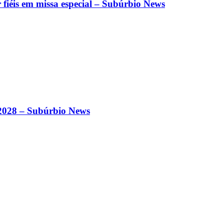
 fiéis em missa especial – Subúrbio News
-2028 – Subúrbio News