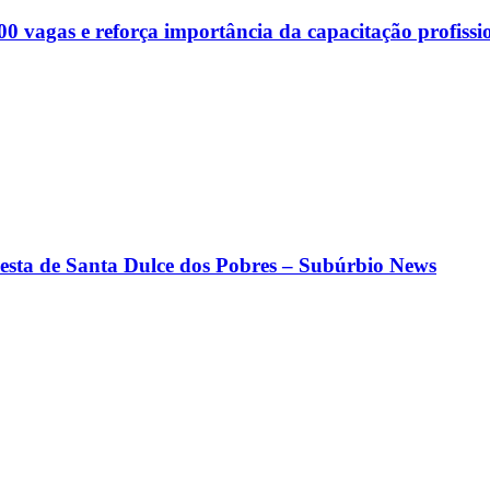
00 vagas e reforça importância da capacitação profis
 Festa de Santa Dulce dos Pobres – Subúrbio News