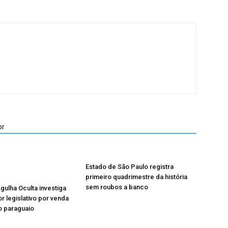
or
Estado de São Paulo registra
primeiro quadrimestre da história
sem roubos a banco
ulha Oculta investiga
 legislativo por venda
o paraguaio