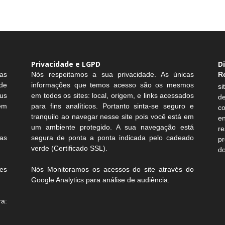
Privacidade e LGPD
D
as
Nós respeitamos a sua privacidade. As únicas
R
de
informações que temos acesso são os mesmos
si
us
em todos os sites: local, origem, e links acessados
d
sem
para fins analíticos. Portanto sinta-se seguro e
c
tranquilo ao navegar nesse site pois você está em
e
um ambiente protegido. A sua navegação está
r
as
segura de ponta a ponta indicada pelo cadeado
pr
verde (Certificado SSL).
do
es
Nós Monitoramos os acessos do site através do
Google Analytics para análise de audiência.
a: