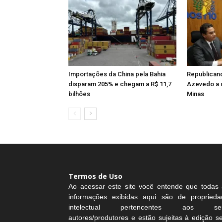
Importações da China pela Bahia
Republicano
disparam 205% e chegam a R$ 11,7
Azevedo a 
bilhões
Minas
Termos de Uso
Ao acessar este site você entende que todas 
informações exibidas aqui são de proprieda
intelectual pertencentes aos se
autores/produtores e estão sujeitas à edição 