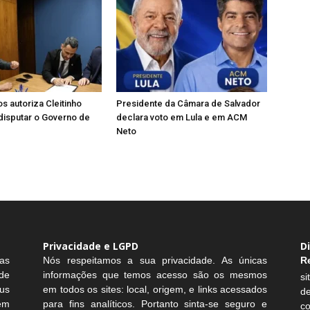
s autoriza Cleitinho
Presidente da Câmara de Salvador
disputar o Governo de
declara voto em Lula e em ACM
Neto
Privacidade e LGPD
D
as
Nós respeitamos a sua privacidade. As únicas
R
de
informações que temos acesso são os mesmos
si
us
em todos os sites: local, origem, e links acessados
d
sem
para fins analíticos. Portanto sinta-se seguro e
c