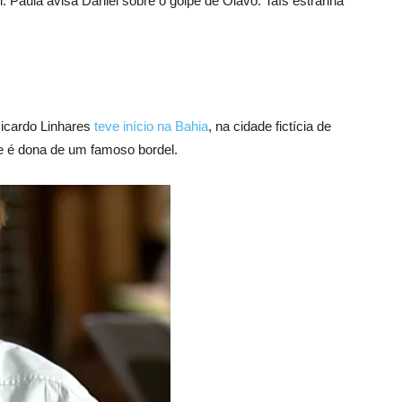
l. Paula avisa Daniel sobre o golpe de Olavo. Taís estranha
Ricardo Linhares
teve início na Bahia
, na cidade fictícia de
e é dona de um famoso bordel.