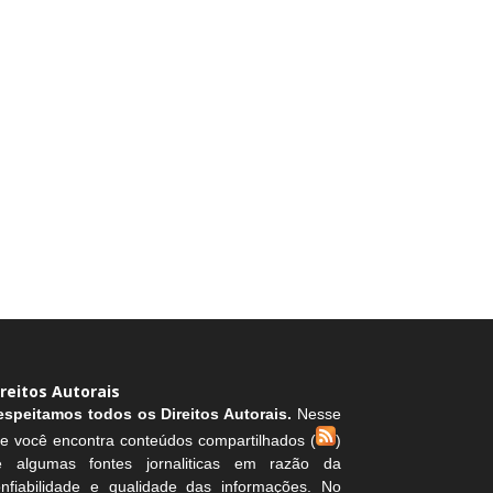
ireitos Autorais
espeitamos todos os Direitos Autorais.
Nesse
te você encontra conteúdos compartilhados (
)
e algumas fontes jornaliticas em razão da
onfiabilidade e qualidade das informações. No