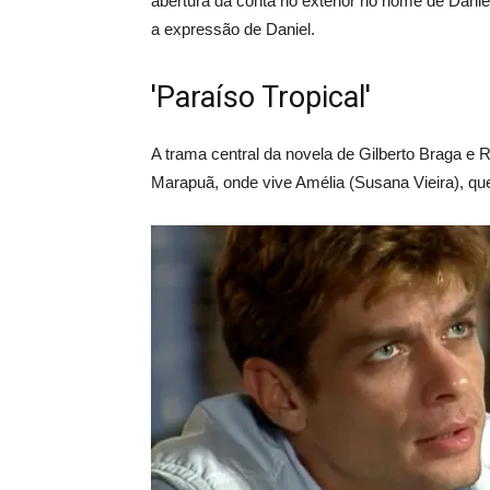
abertura da conta no exterior no nome de Danie
a expressão de Daniel.
'Paraíso Tropical'
A trama central da novela de Gilberto Braga e 
Marapuã, onde vive Amélia (Susana Vieira), qu