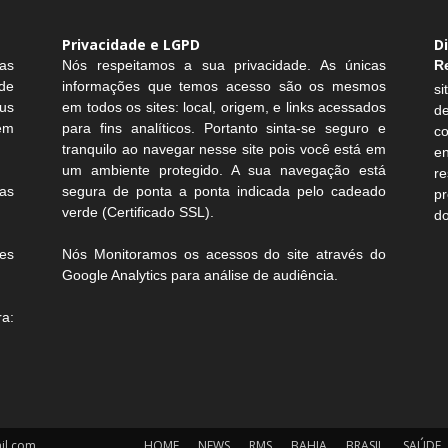
Privacidade e LGPD
D
as
Nós respeitamos a sua privacidade. As únicas
R
de
informações que temos acesso são os mesmos
si
us
em todos os sites: local, origem, e links acessados
d
sem
para fins analíticos. Portanto sinta-se seguro e
c
tranquilo ao navegar nesse site pois você está em
e
um ambiente protegido. A sua navegação está
r
as
segura de ponta a ponta indicada pelo cadeado
pr
verde (Certificado SSL).
do
es
Nós Monitoramos os acessos do site através do
Google Analytics para análise de audiência.
a:
il.com
HOME
NEWS
RMS
BAHIA
BRASIL
SAÚDE