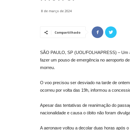
8 de março de 2024
Compartilhado
SÃO PAULO, SP (UOL/FOLHAPRESS) – Um avião
fazer um pouso de emergência no aeroporto d
morreu.
O voo precisou ser desviado na tarde de onte
ocorreu por volta das 19h, informou a concession
Apesar das tentativas de reanimação do passage
nacionalidade e causa o óbito não foram divulg
A aeronave voltou a decolar duas horas após 