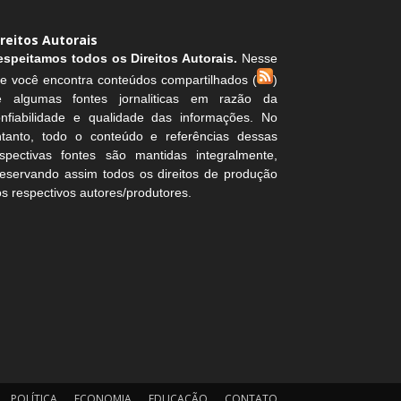
ireitos Autorais
espeitamos todos os Direitos Autorais.
Nesse
te você encontra conteúdos compartilhados (
)
e algumas fontes jornaliticas em razão da
onfiabilidade e qualidade das informações. No
ntanto, todo o conteúdo e referências dessas
espectivas fontes são mantidas integralmente,
eservando assim todos os direitos de produção
s respectivos autores/produtores.
POLÍTICA
ECONOMIA
EDUCAÇÃO
CONTATO