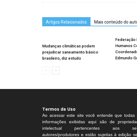
Artigos Relacionados
Mais conteúdo do aut
Federação B
Humanos Co
Mudanças climáticas podem
Coordenad
prejudicar saneamento básico
Edmundo G
brasileiro, diz estudo
Termos de Uso
Ao acessar este site você entende que todas 
informações exibidas aqui são de proprieda
intelectual pertencentes aos se
autores/produtores e estão sujeitas à edição 