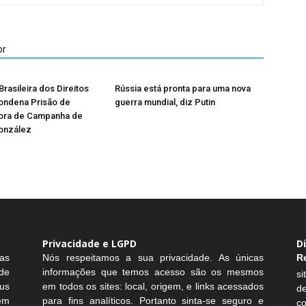
or
rasileira dos Direitos
Rússia está pronta para uma nova
ndena Prisão de
guerra mundial, diz Putin
ora de Campanha de
onzález
Privacidade e LGPD
D
as
Nós respeitamos a sua privacidade. As únicas
R
de
informações que temos acesso são os mesmos
si
us
em todos os sites: local, origem, e links acessados
d
sem
para fins analíticos. Portanto sinta-se seguro e
c