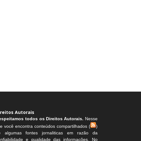
ireitos Autorais
espeitamos todos os Direitos Autorais.
Nesse
te você encontra conteúdos compartilhados (
)
e algumas fontes jornaliticas em razão da
onfiabilidade e qualidade das informações. No